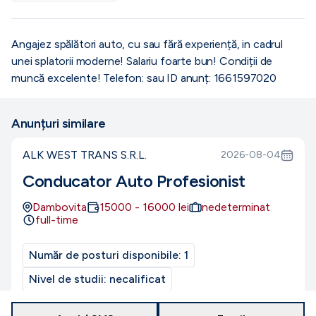
Angajez spălători auto, cu sau fără experiență, in cadrul
unei splatorii moderne! Salariu foarte bun! Condiții de
muncă excelente! Telefon: sau ID anunț: 1661597020
Anunțuri similare
ALK WEST TRANS S.R.L.
2026-08-04
Conducator Auto Profesionist
Dambovita
15000
-
16000
lei
nedeterminat
full-time
Număr de posturi disponibile:
1
Nivel de studii:
necalificat
Nivel de experiență:
Entry-level