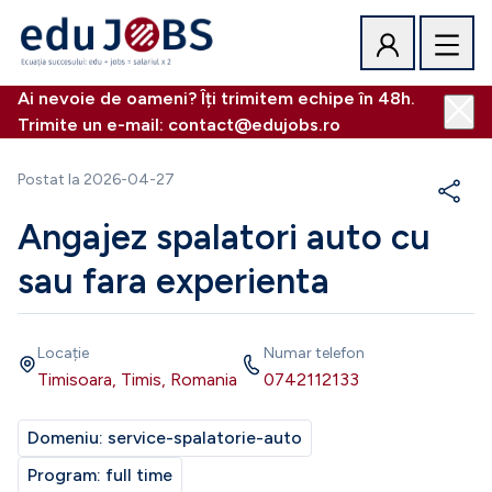
Ai nevoie de oameni? Îți trimitem echipe în 48h.
Trimite un e-mail: contact@edujobs.ro
Postat la
2026-04-27
Angajez spalatori auto cu
sau fara experienta
Locație
Numar telefon
Timisoara, Timis, Romania
0742112133
Domeniu:
service-spalatorie-auto
Program:
full time