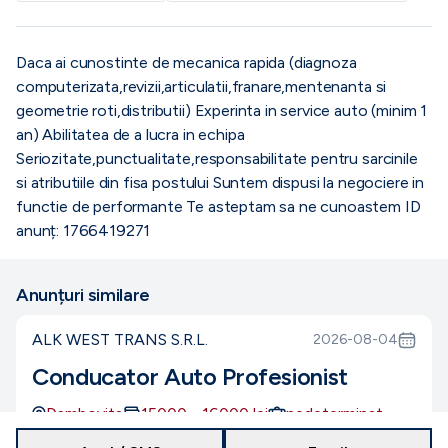
Daca ai cunostinte de mecanica rapida (diagnoza
computerizata,revizii,articulatii,franare,mentenanta si
geometrie roti,distributii) Experinta in service auto (minim 1
an) Abilitatea de a lucra in echipa
Seriozitate,punctualitate,responsabilitate pentru sarcinile
si atributiile din fisa postului Suntem dispusi la negociere in
functie de performante Te asteptam sa ne cunoastem ID
anunț: 1766419271
Anunțuri similare
ALK WEST TRANS S.R.L.
2026-08-04
Conducator Auto Profesionist
Dambovita
15000
-
16000
lei
nedeterminat
full-time