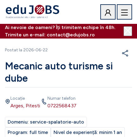
Ai nevoie de oameni? Îți trimitem echipe în 48h.
Trimite un e-mail: contact@edujobs.ro
Postat la
2026-06-22
Mecanic auto turisme si
dube
Locație
Numar telefon
Arges, Pitesti
0722568437
Domeniu:
service-spalatorie-auto
Program:
full time
Nivel de experiență:
minim 1 an