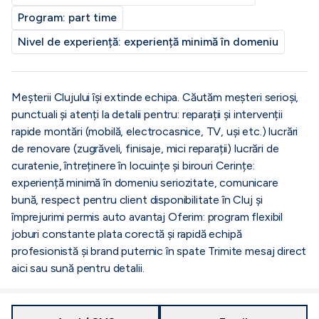
Program:
part time
Nivel de experiență:
experiență minimă în domeniu
Meșterii Clujului își extinde echipa. Căutăm meșteri serioși,
punctuali și atenți la detalii pentru: reparații și intervenții
rapide montări (mobilă, electrocasnice, TV, uși etc.) lucrări
de renovare (zugrăveli, finisaje, mici reparații) lucrări de
curatenie, întreținere în locuințe și birouri Cerințe:
experiență minimă în domeniu seriozitate, comunicare
bună, respect pentru client disponibilitate în Cluj și
împrejurimi permis auto avantaj Oferim: program flexibil
joburi constante plata corectă și rapidă echipă
profesionistă și brand puternic în spate Trimite mesaj direct
aici sau sună pentru detalii.
Anunțuri similare