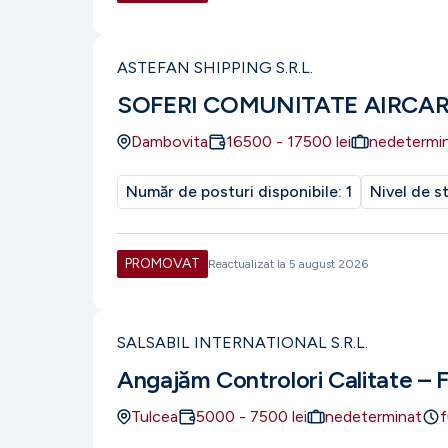
ASTEFAN SHIPPING S.R.L.
SOFERI COMUNITATE AIRCA
Dambovita
16500
-
17500
lei
nedetermi
Număr de posturi disponibile:
1
Nivel de s
PROMOVAT
Reactualizat la
5 august 2026
SALSABIL INTERNATIONAL S.R.L.
Angajăm Controlori Calitate – 
Tulcea
5000
-
7500
lei
nedeterminat
f