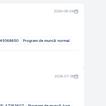
2026-08-04
49368650
Program de muncă:
normal
2026-07-28
IF:
47263607
Program de muncă:
ture