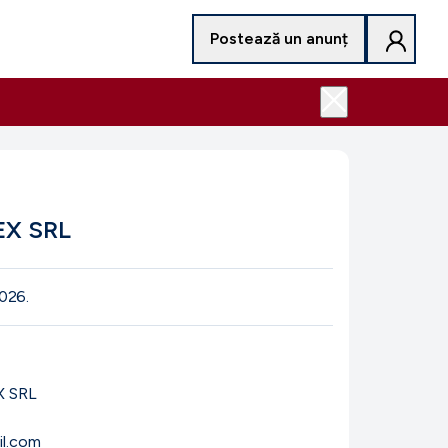
Postează un anunț
EX SRL
 2026
.
X SRL
il.com