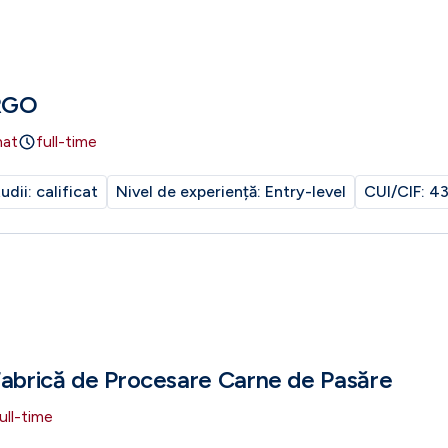
RGO
nat
full-time
tudii:
calificat
Nivel de experiență:
Entry-level
CUI/CIF:
43
Fabrică de Procesare Carne de Pasăre
ull-time