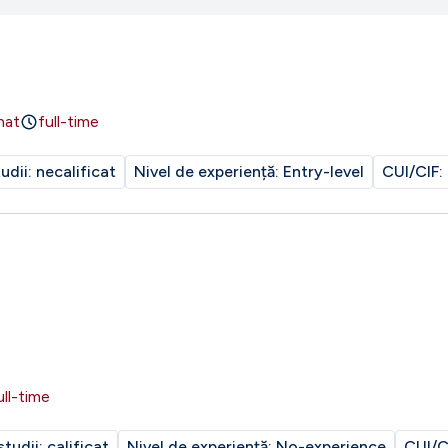
ie de experiență;
nat
full-time
tudii:
necalificat
Nivel de experiență:
Entry-level
CUI/CIF:
ull-time
studii:
calificat
Nivel de experiență:
No-experience
CUI/C