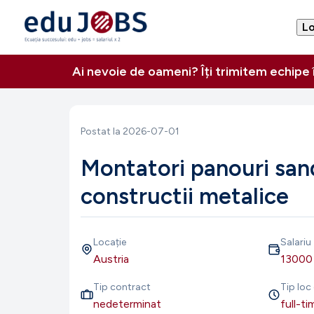
Lo
Ai nevoie de oameni? Îți trimitem echipe
Postat la
2026-07-01
Montatori panouri sa
constructii metalice
Locație
Salariu
Austria
13000
Tip contract
Tip lo
nedeterminat
full-ti