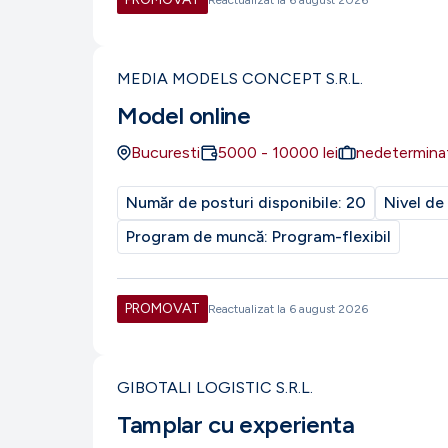
Reactualizat la
6 august 2026
MEDIA MODELS CONCEPT S.R.L.
Model online
Bucuresti
5000
-
10000
lei
nedetermina
Număr de posturi disponibile:
20
Nivel de
Program de muncă:
Program-flexibil
PROMOVAT
Reactualizat la
6 august 2026
GIBOTALI LOGISTIC S.R.L.
Tamplar cu experienta