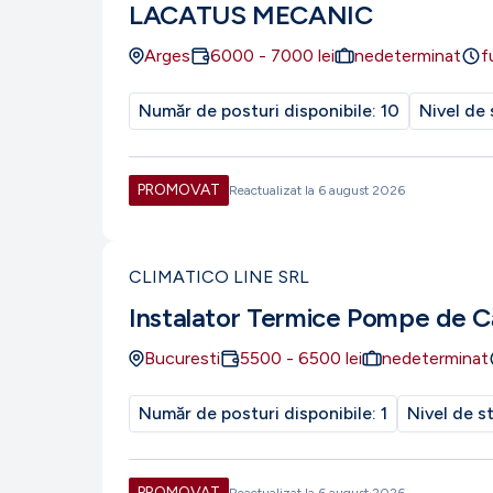
LACATUS MECANIC
Arges
6000
-
7000
lei
nedeterminat
f
Număr de posturi disponibile:
10
Nivel de 
PROMOVAT
Reactualizat la
6 august 2026
CLIMATICO LINE SRL
Instalator Termice Pompe de C
Bucuresti
5500
-
6500
lei
nedeterminat
Număr de posturi disponibile:
1
Nivel de s
PROMOVAT