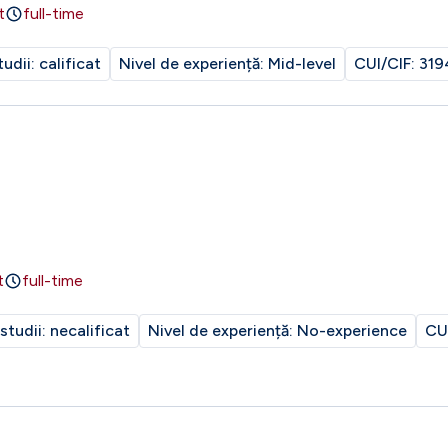
t
full-time
tudii:
calificat
Nivel de experiență:
Mid-level
CUI/CIF:
319
t
full-time
 studii:
necalificat
Nivel de experiență:
No-experience
CU