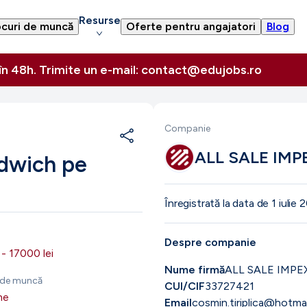
Resurse
curi de muncă
Oferte pentru angajatori
Blog
 în 48h. Trimite un e-mail: contact@edujobs.ro
Companie
ALL SALE IMP
ndwich pe
Înregistrată la data de
1 iulie
Despre companie
-
17000
lei
Nume firmă
ALL SALE IMPE
c de muncă
CUI/CIF
33727421
me
Email
cosmin.tiriplica@hotma