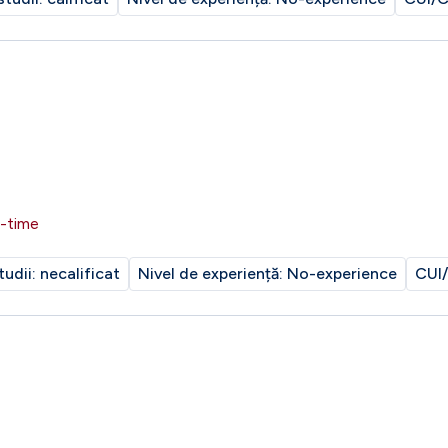
 avantaj cunoașterea limbii
l-time
tudii:
necalificat
Nivel de experiență:
No-experience
CUI/
multe detalii.