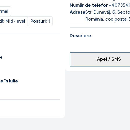
Număr de telefon
+4073541
rmal
Adresa
Str. Dunavăţ, 6, Sec
România, cod poștal 
ță:
Mid-level
Posturi:
1
Descriere
H
Apel / SMS
 în Iulie
ect în Viena. Formăm o
i sandwich.