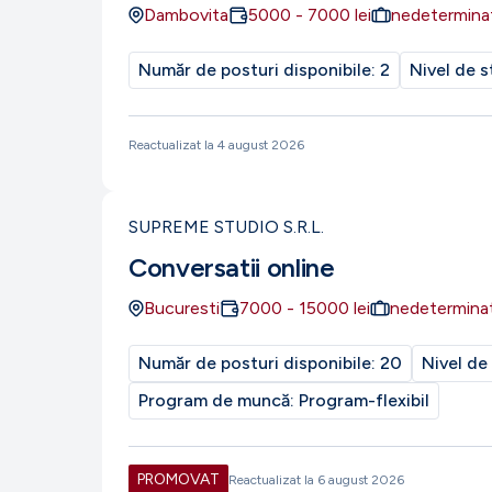
Dambovita
5000
-
7000
lei
nedetermina
Număr de posturi disponibile:
2
Nivel de s
Reactualizat la
4 august 2026
SUPREME STUDIO S.R.L.
Conversatii online
Bucuresti
7000
-
15000
lei
nedetermina
Număr de posturi disponibile:
20
Nivel de
Program de muncă:
Program-flexibil
PROMOVAT
Reactualizat la
6 august 2026