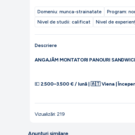
Domeniu:
munca-strainatate
Program:
no
Nivel de studii:
calificat
Nivel de experien
Descriere
ANGAJĂM MONTATORI PANOURI SANDWIC
💶
2.500–3.500 € / lună | 🇦🇹 Viena | Începere
Căutăm montatori cu experiență pentru un proi
Vizualizări:
219
echipă de 4 persoane pentru montaj de panour
Anunțuri similare