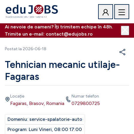
Ai nevoie de oameni? Îți trimitem echipe în 48h.
Trimite un e-mail: contact@edujobs.ro
Postat la
2026-06-18
Tehnician mecanic utilaje-
Fagaras
Locație
Numar telefon
Fagaras, Brasov, Romania
0729800725
Domeniu:
service-spalatorie-auto
Program:
Luni Vineri, 08:00 17:00