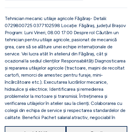
Tehnician mecanic utilaje agricole Făgăraș- Detalii:
0729800725 0377102598 Locație: Făgăraș, județul Brașov
Program: Luni Vineri, 08:00 17:00 Despre rol Căutăm un
tehnician pentru utilaje agricole, pasionat de mecanică
grea, care să se alăture unei echipe internaționale de
service. Vei lucra atât în atelierul din Făgăraș, cât și
ocazional la sediul clienților Responsabilități Diagnosticarea
și repararea utilajelor agricole (tractoare, mașini de recoltat
cartofi, remorci de amestec pentru furaje, mini-
încărcătoare etc.); Executarea lucrărilor mecanice,
hidraulice și electrice; Identificarea și remedierea
problemelor la motoare și transmisii; Întreținerea și
verificarea utilajelor în atelier sau la clienți; Colaborarea cu
colegii din echipa de service și respectarea standardelor de
calitate. Beneficii Pachet salarial atractiv, negociabil în
funcție de experiență; Transport asigurat (mașină de
serviciu); Posibilitate de cazare oferită, dacă este necesar;