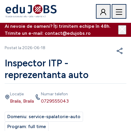
Ai nevoie de oameni? Îți trimitem echipe în 48h.
Trimite un e-mail: contact@edujobs.ro
Postat la
2026-06-18
Inspector ITP -
reprezentanta auto
Locație
Numar telefon
Braila, Braila
0729555043
Domeniu:
service-spalatorie-auto
Program:
full time