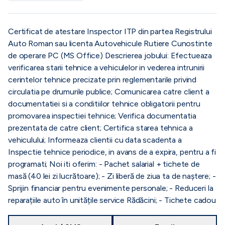
Certificat de atestare Inspector ITP din partea Registrului
Auto Roman sau licenta Autovehicule Rutiere Cunostinte
de operare PC (MS Office) Descrierea jobului: Efectueaza
verificarea starii tehnice a vehiculelor in vederea intrunirii
cerintelor tehnice precizate prin reglementarile privind
circulatia pe drumurile publice; Comunicarea catre client a
documentatiei si a conditiilor tehnice obligatorii pentru
promovarea inspectiei tehnice; Verifica documentatia
prezentata de catre client; Certifica starea tehnica a
vehiculului; Informeaza clientii cu data scadenta a
Inspectie tehnice periodice, in avans de a expira, pentru a fi
programati; Noi iti oferim: - Pachet salarial + tichete de
masă (40 lei zi lucrătoare); - Zi liberă de ziua ta de naștere; -
Sprijin financiar pentru evenimente personale; - Reduceri la
reparațiile auto în unitățile service Rădăcini; - Tichete cadou
de sărbători; - Posibilitatea de dezvoltare personală și
profesională.