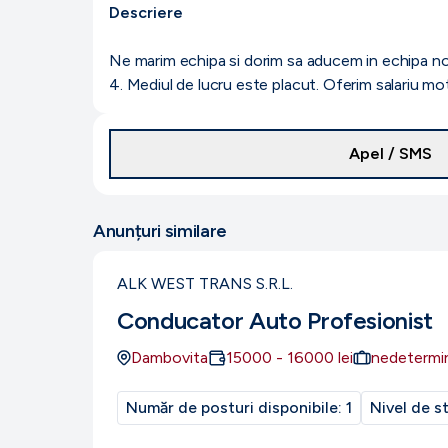
Descriere
Ne marim echipa si dorim sa aducem in echipa noa
4. Mediul de lucru este placut. Oferim salariu m
Apel / SMS
Anunțuri similare
ALK WEST TRANS S.R.L.
Conducator Auto Profesionist
Dambovita
15000
-
16000
lei
nedetermi
Număr de posturi disponibile:
1
Nivel de s