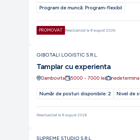
Program de muncă:
Program-flexibil
PROMOVAT
Reactualizat la
8 august 2026
GIBOTALI LOGISTIC S.R.L.
Tamplar cu experienta
Dambovita
5000
-
7000
lei
nedetermina
Număr de posturi disponibile:
2
Nivel de s
Reactualizat la
8 august 2026
SUPREME STUDIO S.R.L.