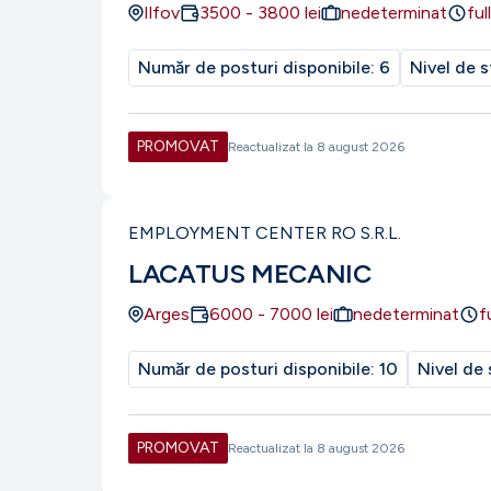
Ilfov
3500
-
3800
lei
nedeterminat
ful
Număr de posturi disponibile:
6
Nivel de s
PROMOVAT
Reactualizat la
8 august 2026
EMPLOYMENT CENTER RO S.R.L.
LACATUS MECANIC
Arges
6000
-
7000
lei
nedeterminat
f
Număr de posturi disponibile:
10
Nivel de 
PROMOVAT
Reactualizat la
8 august 2026