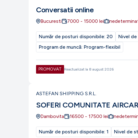
Conversatii online
Bucuresti
7000
-
15000
lei
nedetermina
Număr de posturi disponibile:
20
Nivel de
Program de muncă:
Program-flexibil
PROMOVAT
Reactualizat la
8 august 2026
ASTEFAN SHIPPING S.R.L.
SOFERI COMUNITATE AIRCA
Dambovita
16500
-
17500
lei
nedetermi
Număr de posturi disponibile:
1
Nivel de s