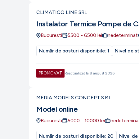
CLIMATICO LINE SRL
Instalator Termice Pompe de C
Bucuresti
5500
-
6500
lei
nedeterminat
Număr de posturi disponibile:
1
Nivel de s
PROMOVAT
Reactualizat la
8 august 2026
MEDIA MODELS CONCEPT S.R.L.
Model online
Bucuresti
5000
-
10000
lei
nedetermina
Număr de posturi disponibile:
20
Nivel de