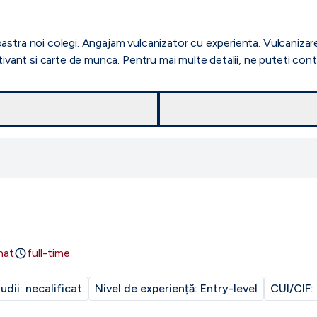
stra noi colegi. Angajam vulcanizator cu experienta. Vulcanizare
otivant si carte de munca. Pentru mai multe detalii, ne puteti c
nat
full-time
tudii:
necalificat
Nivel de experiență:
Entry-level
CUI/CIF: