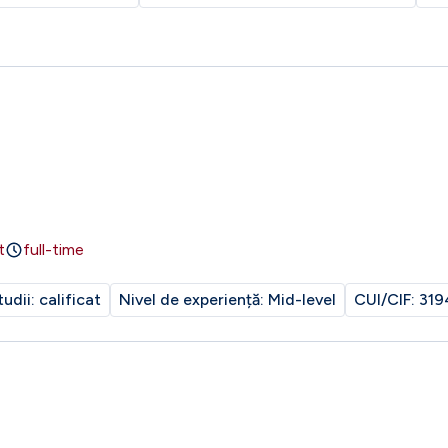
t
full-time
tudii:
calificat
Nivel de experiență:
Mid-level
CUI/CIF:
319