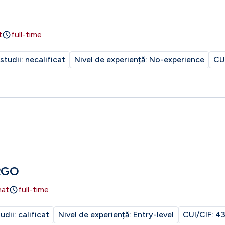
t
full-time
 studii:
necalificat
Nivel de experiență:
No-experience
CU
RGO
nat
full-time
tudii:
calificat
Nivel de experiență:
Entry-level
CUI/CIF:
43