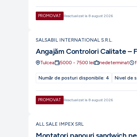
PROMOVAT
Reactualizat la
8 august 2026
SALSABIL INTERNATIONAL S.R.L.
Angajăm Controlori Calitate – 
Tulcea
5000
-
7500
lei
nedeterminat
f
Număr de posturi disponibile:
4
Nivel de s
PROMOVAT
Reactualizat la
8 august 2026
ALL SALE IMPEX SRL
Montatori panouri sandwich pe 