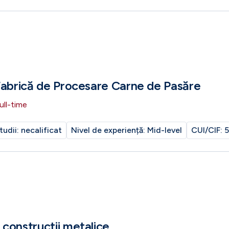
Fabrică de Procesare Carne de Pasăre
ull-time
tudii:
necalificat
Nivel de experiență:
Mid-level
CUI/CIF:
5
constructii metalice