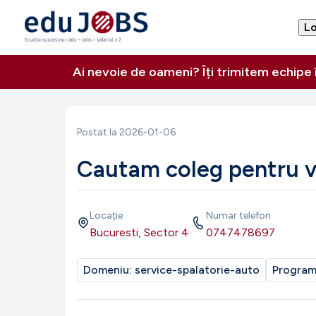
Lo
Ai nevoie de oameni? Îți trimitem echipe
Postat la
2026-01-06
Cautam coleg pentru v
Locație
Numar telefon
Bucuresti, Sector 4
0747478697
Domeniu:
service-spalatorie-auto
Progra