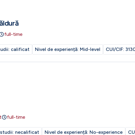
ăldură
full-time
tudii:
calificat
Nivel de experiență:
Mid-level
CUI/CIF:
313
t
full-time
 studii:
necalificat
Nivel de experiență:
No-experience
CU