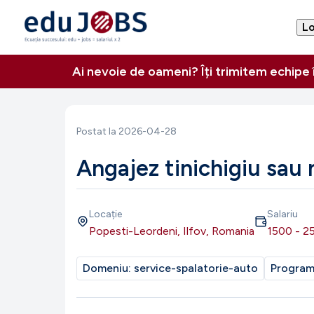
Lo
Ai nevoie de oameni? Îți trimitem echipe
Postat la
2026-04-28
Angajez tinichigiu sa
Locație
Salariu
Popesti-Leordeni, Ilfov, Romania
1500
-
2
Domeniu:
service-spalatorie-auto
Progra