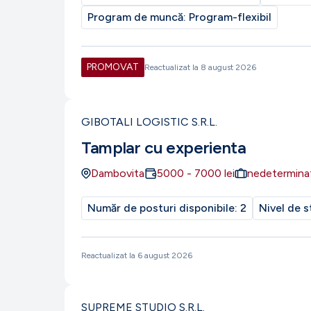
Program de muncă:
Program-flexibil
PROMOVAT
Reactualizat la
8 august 2026
GIBOTALI LOGISTIC S.R.L.
Tamplar cu experienta
Dambovita
5000
-
7000
lei
nedetermina
Număr de posturi disponibile:
2
Nivel de s
Reactualizat la
6 august 2026
SUPREME STUDIO S.R.L.