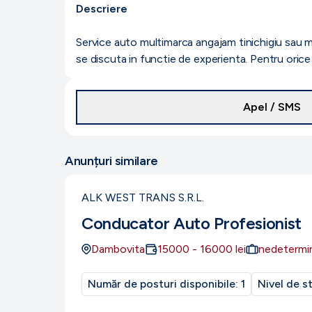
Descriere
Service auto multimarca angajam tinichigiu sau m
se discuta in functie de experienta. Pentru orice 
Apel / SMS
Anunțuri similare
ALK WEST TRANS S.R.L.
Conducator Auto Profesionist
Dambovita
15000
-
16000
lei
nedetermi
Număr de posturi disponibile:
1
Nivel de s