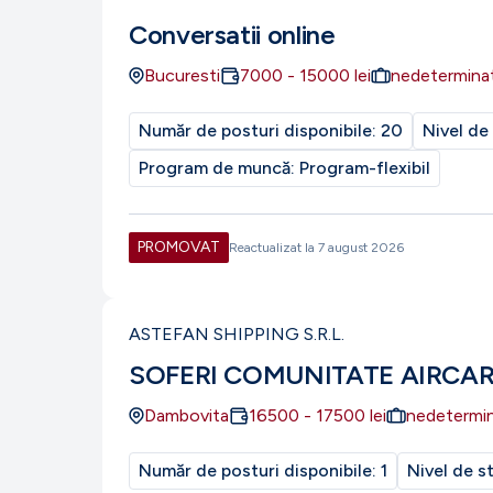
Conversatii online
Bucuresti
7000
-
15000
lei
nedetermina
Număr de posturi disponibile:
20
Nivel de
Program de muncă:
Program-flexibil
PROMOVAT
Reactualizat la
7 august 2026
ASTEFAN SHIPPING S.R.L.
SOFERI COMUNITATE AIRCA
Dambovita
16500
-
17500
lei
nedetermi
Număr de posturi disponibile:
1
Nivel de s