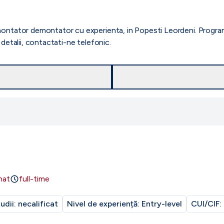
ontator demontator cu experienta, in Popesti Leordeni. Programul
detalii, contactati-ne telefonic.
nat
full-time
tudii:
necalificat
Nivel de experiență:
Entry-level
CUI/CIF: