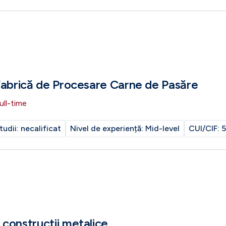
Fabrică de Procesare Carne de Pasăre
ull-time
tudii:
necalificat
Nivel de experiență:
Mid-level
CUI/CIF:
5
constructii metalice