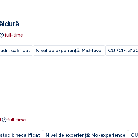
ăldură
full-time
tudii:
calificat
Nivel de experiență:
Mid-level
CUI/CIF:
313
t
full-time
 studii:
necalificat
Nivel de experiență:
No-experience
CU