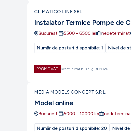
CLIMATICO LINE SRL
Instalator Termice Pompe de C
Bucuresti
5500
-
6500
lei
nedeterminat
Număr de posturi disponibile:
1
Nivel de s
PROMOVAT
Reactualizat la
8 august 2026
MEDIA MODELS CONCEPT S.R.L.
Model online
Bucuresti
5000
-
10000
lei
nedetermina
Număr de posturi disponibile:
20
Nivel de