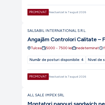
PROMOVAT
Reactualizat la
7 august 2026
SALSABIL INTERNATIONAL S.R.L.
Angajăm Controlori Calitate – 
Tulcea
5000
-
7500
lei
nedeterminat
f
Număr de posturi disponibile:
4
Nivel de s
PROMOVAT
Reactualizat la
7 august 2026
ALL SALE IMPEX SRL
Montatori panouri sandwich pe 