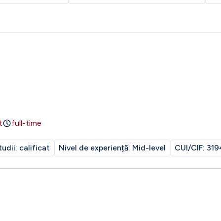
t
full-time
tudii:
calificat
Nivel de experiență:
Mid-level
CUI/CIF:
319