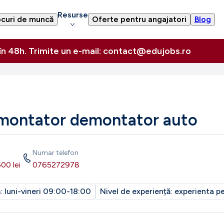
Resurse
curi de muncă
Oferte pentru angajatori
Blog
 în 48h. Trimite un e-mail: contact@edujobs.ro
u montator demontator auto
Numar telefon
500
lei
0765272978
m:
luni-vineri 09:00-18:00
Nivel de experiență:
experienta pe