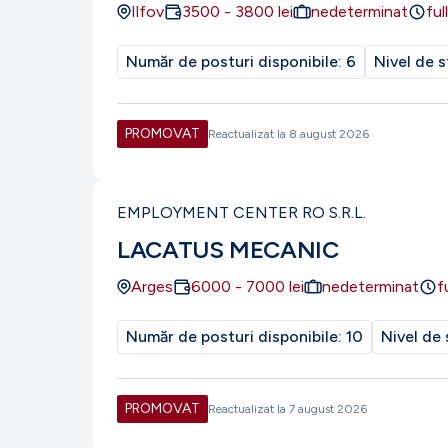
Ilfov
3500
-
3800
lei
nedeterminat
ful
Număr de posturi disponibile:
6
Nivel de s
PROMOVAT
Reactualizat la
8 august 2026
EMPLOYMENT CENTER RO S.R.L.
LACATUS MECANIC
Arges
6000
-
7000
lei
nedeterminat
f
Număr de posturi disponibile:
10
Nivel de 
PROMOVAT
Reactualizat la
7 august 2026