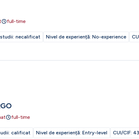
t
full-time
 studii:
necalificat
Nivel de experiență:
No-experience
CU
RGO
nat
full-time
tudii:
calificat
Nivel de experiență:
Entry-level
CUI/CIF:
43