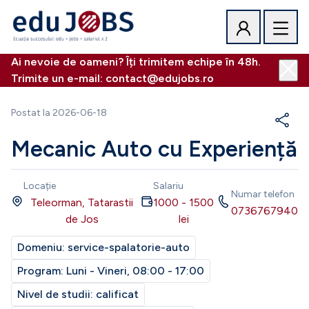
Ai nevoie de oameni? Îți trimitem echipe în 48h.
Trimite un e-mail: contact@edujobs.ro
Postat la
2026-06-18
Mecanic Auto cu Experiență
Locație
Salariu
Numar telefon
Teleorman, Tatarastii
1000
-
1500
0736767940
de Jos
lei
Domeniu:
service-spalatorie-auto
Program:
Luni - Vineri, 08:00 - 17:00
Nivel de studii:
calificat