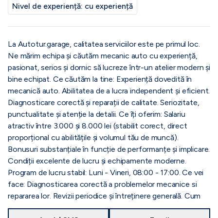
Nivel de experiență:
cu experiență
La Autotur.garage, calitatea serviciilor este pe primul loc.
Ne mărim echipa și căutăm mecanic auto cu experiență,
pasionat, serios și dornic să lucreze într-un atelier modern și
bine echipat. Ce căutăm la tine: Experiență dovedită în
mecanică auto. Abilitatea de a lucra independent și eficient.
Diagnosticare corectă și reparații de calitate. Seriozitate,
punctualitate și atenție la detalii. Ce îți oferim: Salariu
atractiv între 3.000 și 8.000 lei (stabilit corect, direct
proporțional cu abilitățile și volumul tău de muncă).
Bonusuri substanțiale în funcție de performanțe și implicare.
Condiții excelente de lucru și echipamente moderne.
Program de lucru stabil: Luni - Vineri, 08:00 - 17:00. Ce vei
face: Diagnosticarea corectă a problemelor mecanice si
repararea lor. Revizii periodice și întreținere generală. Cum
aplici? Sună direct la numărul de telefon sau vino direct la