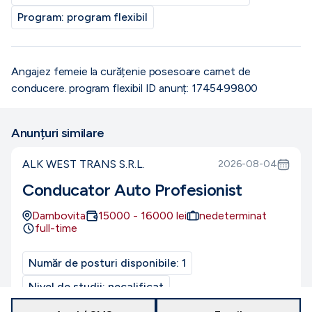
Program:
program flexibil
Angajez femeie la curățenie posesoare carnet de
conducere. program flexibil ID anunț: 1745499800
Anunțuri similare
ALK WEST TRANS S.R.L.
2026-08-04
Conducator Auto Profesionist
Dambovita
15000
-
16000
lei
nedeterminat
full-time
Număr de posturi disponibile:
1
Nivel de studii:
necalificat
Nivel de experiență:
Entry-level