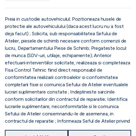
Preia in custodie autovehiculul; Pozitioneaza husele de
protectie ale autovehiculului (daca acest lucru nu a fost
deja facut) ; Solicita, sub responsabilitatea Sefului de
Atelier, piesele de schimb necesare conform comenzii de
lucru, Departamentului Piese de Schimb; Pregateste locul
de munca (SDV-uri, utilaje, echipamente); Anterior
efectuarii interventiilor solicitate, realizeaza si completeaza
Fisa Control Tehnic fiind direct responsabil de
conformitatea realizarii controalelor si conformitatea
completarii fisei si comunica Sefului de Atelier eventualele
lucrari suplimentare constate ; Indeplineste sarcinile
conform solicitarilor din contractul de reparatie; Identifica
lucrarile suplimentare, neconformitatile si le comunica
Sefului de Atelier consemnandu-le de asemenea, in
contractul de reparatie ; Informeaza Seful de Atelier privind
orice incident susceptibil a provoca o intarziere in livrarea
masinii; In ceea ce priveste aplicarea procedurilor: