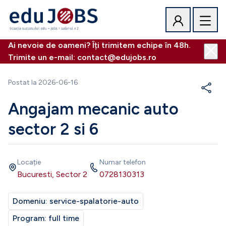
Ai nevoie de oameni? Îți trimitem echipe în 48h.
Trimite un e-mail: contact@edujobs.ro
Postat la
2026-06-16
Angajam mecanic auto
sector 2 si 6
Locație
Numar telefon
Bucuresti, Sector 2
0728130313
Domeniu:
service-spalatorie-auto
Program:
full time