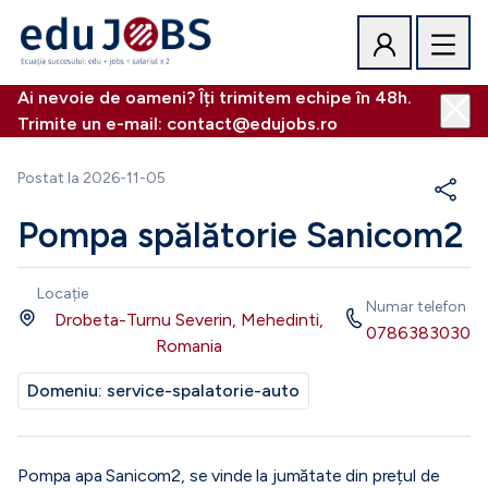
Ai nevoie de oameni? Îți trimitem echipe în 48h.
Trimite un e-mail: contact@edujobs.ro
Postat la
2026-11-05
Pompa spălătorie Sanicom2
Locație
Numar telefon
Drobeta-Turnu Severin, Mehedinti,
0786383030
Romania
Domeniu:
service-spalatorie-auto
Pompa apa Sanicom2, se vinde la jumătate din prețul de