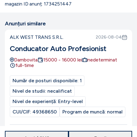
magazin ID anunț: 1734251447
Anunțuri similare
ALK WEST TRANS S.R.L.
2026-08-04
Conducator Auto Profesionist
Dambovita
15000
-
16000
lei
nedeterminat
full-time
Număr de posturi disponibile:
1
Nivel de studii:
necalificat
Nivel de experiență:
Entry-level
CUI/CIF:
49368650
Program de muncă:
normal
PROMOVAT
Reactualizat la
6 august 2026