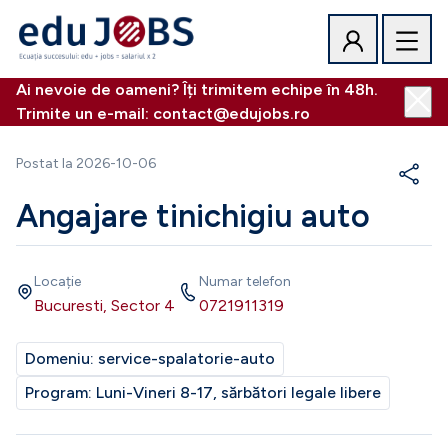
Ai nevoie de oameni? Îți trimitem echipe în 48h.
Trimite un e-mail: contact@edujobs.ro
Postat la
2026-10-06
Angajare tinichigiu auto
Locație
Numar telefon
Bucuresti, Sector 4
0721911319
Domeniu:
service-spalatorie-auto
Program:
Luni-Vineri 8-17, sărbători legale libere