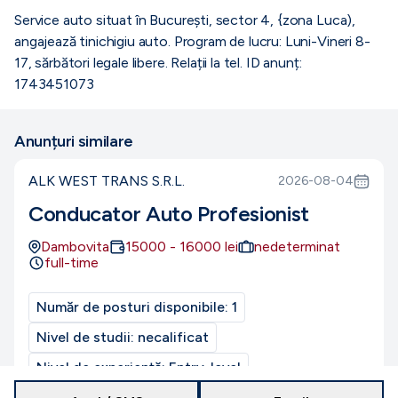
Service auto situat în București, sector 4, {zona Luca),
angajează tinichigiu auto. Program de lucru: Luni-Vineri 8-
17, sărbători legale libere. Relații la tel. ID anunț:
1743451073
Anunțuri similare
ALK WEST TRANS S.R.L.
2026-08-04
Conducator Auto Profesionist
Dambovita
15000
-
16000
lei
nedeterminat
full-time
Număr de posturi disponibile:
1
Nivel de studii:
necalificat
Nivel de experiență:
Entry-level
CUI/CIF:
49368650
Program de muncă:
normal