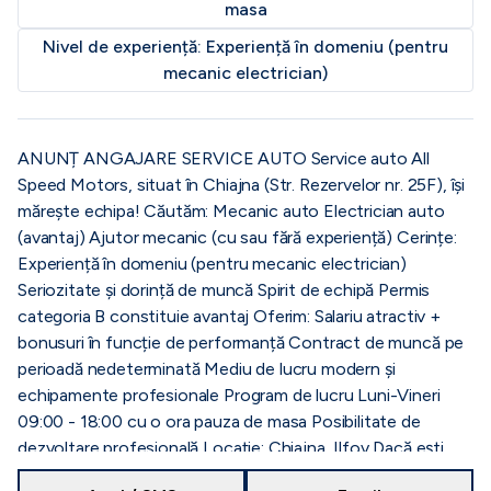
masa
Nivel de experiență:
Experiență în domeniu (pentru
mecanic electrician)
ANUNȚ ANGAJARE SERVICE AUTO Service auto All
Speed Motors, situat în Chiajna (Str. Rezervelor nr. 25F), își
mărește echipa! Căutăm: Mecanic auto Electrician auto
(avantaj) Ajutor mecanic (cu sau fără experiență) Cerințe:
Experiență în domeniu (pentru mecanic electrician)
Seriozitate și dorință de muncă Spirit de echipă Permis
categoria B constituie avantaj Oferim: Salariu atractiv +
bonusuri în funcție de performanță Contract de muncă pe
perioadă nedeterminată Mediu de lucru modern și
echipamente profesionale Program de lucru Luni-Vineri
09:00 - 18:00 cu o ora pauza de masa Posibilitate de
dezvoltare profesională Locație: Chiajna, Ilfov Dacă ești
pasionat de domeniul auto și vrei să faci parte dintr-o